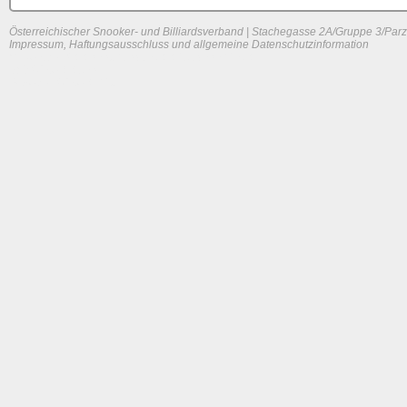
Österreichischer Snooker- und Billiardsverband | Stachegasse 2A/Gruppe 3/Parz
Impressum, Haftungsausschluss und allgemeine Datenschutzinformation
System load: 0.01513671875 / 0.02978515625 / 0
Build time: 0.0951 s
Page load time:
0.623 s