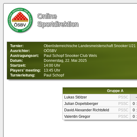
Online
Sportdirektion
Turnier:
Oberösterreichische Landesmeisterschaft Snooker U21
Ausrichter:
OÖSBV
Austragungsort:
Paul Schopf Snooker Club Wels
Datum:
Donnerstag, 22. Mai 2025
Startzeit:
14:00 Uhr
Players' meeting:
13:45 Uhr
Turnierleitung:
Paul Schopf
Gruppe A
Lukas Stötzer
PSSC
-
Julian Dopetsberger
PSSC
0 :
David Alexander Richtsfeld
PSSC
0 :
Valentin Gregor
PSSC
0 :