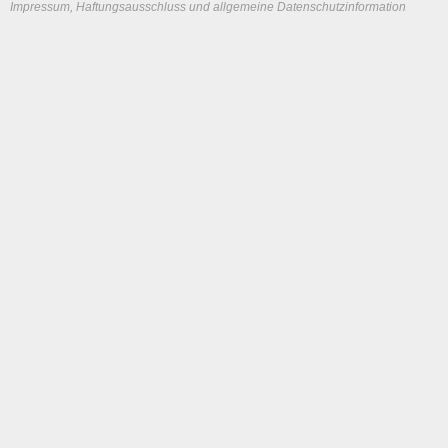
Impressum, Haftungsausschluss und allgemeine Datenschutzinformation
System load: 0 / 0 / 0
Build time: 0.117 s
Page load time:
0.632 s