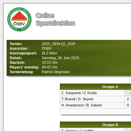
Online
Sportdirektion
Turnier:
2025_OEM-Q1_DOP
Ausrichter:
ÖSBV
Austragungsort:
BLZ Wien
Datum:
Samstag, 28. Juni 2025
Startzeit:
10:15 Uhr
Players' meeting:
09:45 Uhr
Turnierleitung:
Patrick Stegmeier
Gruppe A
C. Kasparek / Z. Kostic
-
T. Brandl / D. Seyser
2 :
H. Anastassov / B. Sabani
0 :
Gruppe B