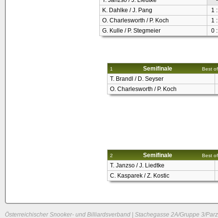
T. Janzso / J. Liedtke
-
K. Dahlke / J. Pang
1 :
O. Charlesworth / P. Koch
1 :
G. Kulle / P. Stegmeier
0 :
Semifinale
1
Best of
T. Brandl / D. Seyser
O. Charlesworth / P. Koch
Semifinale
2
Best of
T. Janzso / J. Liedtke
C. Kasparek / Z. Kostic
Österreichischer Snooker- und Billiardsverband | Stachegasse 2A/Gruppe 3/Parz