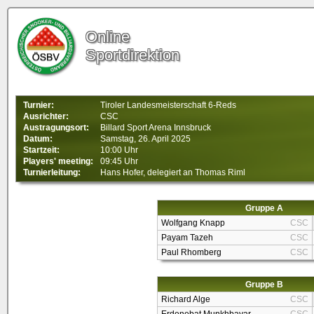
Online
Sportdirektion
Turnier:
Tiroler Landesmeisterschaft 6-Reds
Ausrichter:
CSC
Austragungsort:
Billard Sport Arena Innsbruck
Datum:
Samstag, 26. April 2025
Startzeit:
10:00 Uhr
Players' meeting:
09:45 Uhr
Turnierleitung:
Hans Hofer, delegiert an Thomas Riml
Gruppe A
Wolfgang Knapp
CSC
Payam Tazeh
CSC
Paul Rhomberg
CSC
Gruppe B
Richard Alge
CSC