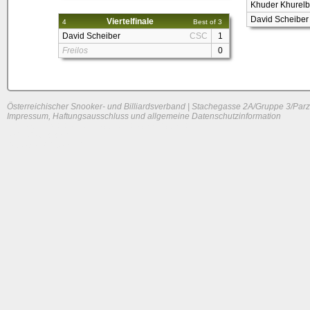
Khuder Khurelb
David Scheiber
Viertelfinale
4
Best of 3
David Scheiber
CSC
1
Freilos
0
Österreichischer Snooker- und Billiardsverband | Stachegasse 2A/Gruppe 3/Parz
Impressum, Haftungsausschluss und allgemeine Datenschutzinformation
System load: 0.01513671875 / 0.0185546875 / 0
Build time: 0.086 s
Page load time:
0.624 s