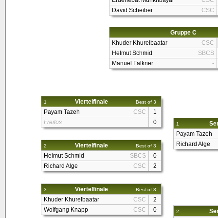
Erdenebat Munkhbayar
CSC
David Scheiber
CSC
Gruppe C
Khuder Khurelbaatar
CSC
Helmut Schmid
SBCS
Manuel Falkner
-
Viertelfinale
1
Best of 3
Payam Tazeh
CSC
1
Freilos
0
Sem
1
Payam Tazeh
Richard Alge
Viertelfinale
2
Best of 3
Helmut Schmid
SBCS
0
Richard Alge
CSC
2
Viertelfinale
3
Best of 3
Khuder Khurelbaatar
CSC
2
Wolfgang Knapp
CSC
0
Sem
2