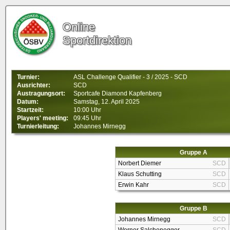
Online
Sportdirektion
Turnier:
ASL Challenge Qualifier - 3 / 2025 - SCD
Ausrichter:
SCD
Austragungsort:
Sportcafe Diamond Kapfenberg
Datum:
Samstag, 12. April 2025
Startzeit:
10:00 Uhr
Players' meeting:
09:45 Uhr
Turnierleitung:
Johannes Mirnegg
Gruppe A
Norbert Diemer
SCD
Klaus Schutting
SCD
Erwin Kahr
SCD
Gruppe B
Johannes Mirnegg
SCD