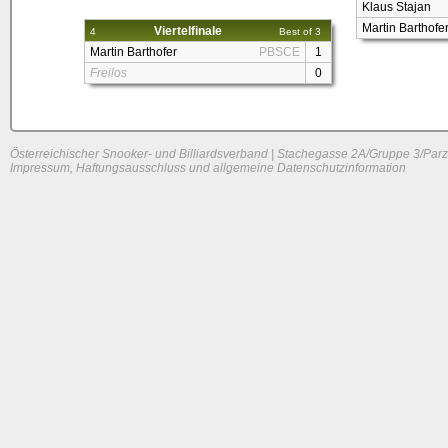
Klaus Stajan
Martin Barthofe
Viertelfinale
4
Best of 3
Martin Barthofer
PBSCE
1
Freilos
0
Österreichischer Snooker- und Billiardsverband | Stachegasse 2A/Gruppe 3/Parz
Impressum, Haftungsausschluss und allgemeine Datenschutzinformation
System load: 0.01513671875 / 0.0078125 / 0
Build time: 0.1351 s
Page load time:
0.634 s