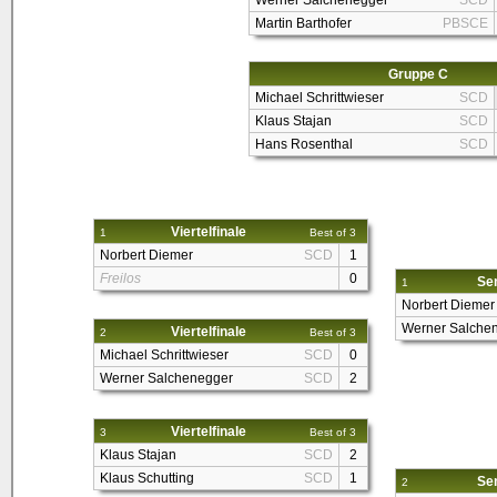
Werner Salchenegger
SCD
Martin Barthofer
PBSCE
Gruppe C
Michael Schrittwieser
SCD
Klaus Stajan
SCD
Hans Rosenthal
SCD
Viertelfinale
1
Best of 3
Norbert Diemer
SCD
1
Freilos
0
Sem
1
Norbert Diemer
Werner Salche
Viertelfinale
2
Best of 3
Michael Schrittwieser
SCD
0
Werner Salchenegger
SCD
2
Viertelfinale
3
Best of 3
Klaus Stajan
SCD
2
Klaus Schutting
SCD
1
Sem
2