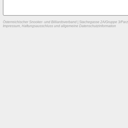
Österreichischer Snooker- und Billiardsverband | Stachegasse 2A/Gruppe 3/Parz
Impressum, Haftungsausschluss und allgemeine Datenschutzinformation
System load: 0 / 0 / 0
Build time: 0.1026 s
Page load time:
0.624 s