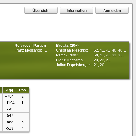
Übersicht
Information
Anmelden
Referees / Partien
Breaks (20+)
Franz Meszaros:
1
Christian Pleschko:
62, 41, 41, 40, 40, ..
Patrick Russ:
59, 41, 41, 32, 31, ..
Franz Meszaros:
23, 23, 21
Julian Dopetsberger:
21, 20
Agg
Pos
+794
2
+1194
1
-60
3
-547
5
-868
6
-513
4