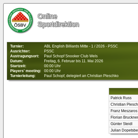
Online
Sportdirektion
Turnier:
ABL English Billiards Mitte - 1 / 2026 - PSSC
Ausrichter:
PSSC
Austragungsort:
Paul Schopf Snooker Club Wels
Datum:
Freitag, 6. Februar bis 11. Mai 2026
Startzeit:
00:00 Uhr
Players' meeting:
00:00 Uhr
Turnierleitung:
Paul Schopf, delegiert an Christian Pleschko
Patrick Russ
Christian Plesc
Franz Meszaros
Florian Bruckne
Günter Steidl
Julian Dopetsbe