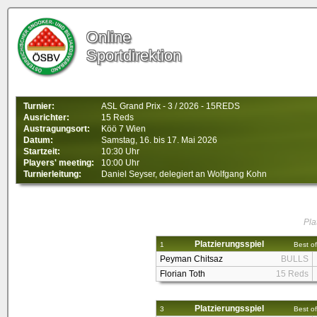
Online
Sportdirektion
Turnier:
ASL Grand Prix - 3 / 2026 - 15REDS
Ausrichter:
15 Reds
Austragungsort:
Köö 7 Wien
Datum:
Samstag, 16. bis 17. Mai 2026
Startzeit:
10:30 Uhr
Players' meeting:
10:00 Uhr
Turnierleitung:
Daniel Seyser, delegiert an Wolfgang Kohn
Pla
Platzierungsspiel
1
Best of
Peyman Chitsaz
BULLS
Florian Toth
15 Reds
Platzierungsspiel
3
Best of