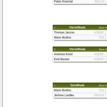
Fidan Krasniqi
BULLS
Viertelfinale
1
Best of
Thomas Janzso
HSEBC
Mario Bodlos
TSG
Viertelfinale
3
Best of
Andreas Kosić
HSEBC
Emil Becker
HSEBC
Semifinale
1
Best of
Mario Bodlos
TSG
Jérôme Liedtke
SNOCK