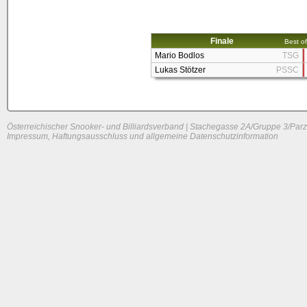
Finale
Best of
Mario Bodlos
TSG
Lukas Stötzer
PSSC
Österreichischer Snooker- und Billiardsverband | Stachegasse 2A/Gruppe 3/Parz
Impressum, Haftungsausschluss und allgemeine Datenschutzinformation
System load: 0 / 0 / 0
Build time: 0.0606 s
Page load time:
0.661 s