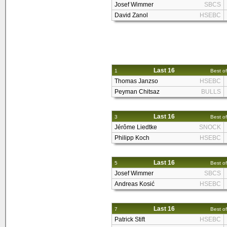
Josef Wimmer
SBCS
David Zanol
HSEBC
Last 16
1
Best of
Thomas Janzso
HSEBC
Peyman Chitsaz
BULLS
Last 16
3
Best of
Jérôme Liedtke
SNOCK
Philipp Koch
HSEBC
Last 16
5
Best of
Josef Wimmer
SBCS
Andreas Kosić
HSEBC
Last 16
7
Best of
Patrick Stift
HSEBC