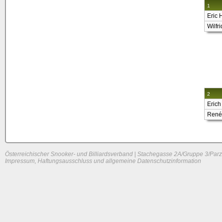
1
Eric 
Wilfr
2
Erich
René
Österreichischer Snooker- und Billiardsverband | Stachegasse 2A/Gruppe 3/Parz
Impressum, Haftungsausschluss und allgemeine Datenschutzinformation
System load: 0 / 0 / 0
Build time: 0.1012 s
Page load time:
0.594 s