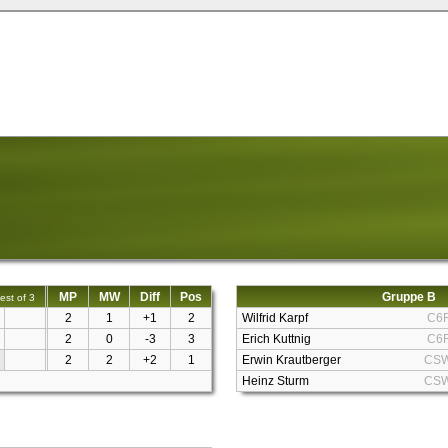
MP
MW
Diff
Pos
Gruppe B
est of 3
2
1
+1
2
Wilfrid Karpf
C6
2
0
-3
3
Erich Kuttnig
C6
2
2
+2
1
Erwin Krautberger
CS
Heinz Sturm
CS