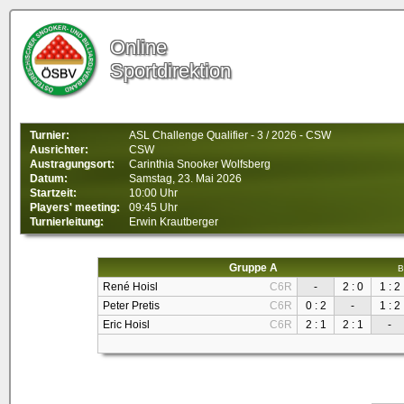
Online
Sportdirektion
Turnier:
ASL Challenge Qualifier - 3 / 2026 - CSW
Ausrichter:
CSW
Austragungsort:
Carinthia Snooker Wolfsberg
Datum:
Samstag, 23. Mai 2026
Startzeit:
10:00 Uhr
Players' meeting:
09:45 Uhr
Turnierleitung:
Erwin Krautberger
Gruppe A
B
René Hoisl
C6R
-
2 : 0
1 : 2
Peter Pretis
C6R
0 : 2
-
1 : 2
Eric Hoisl
C6R
2 : 1
2 : 1
-