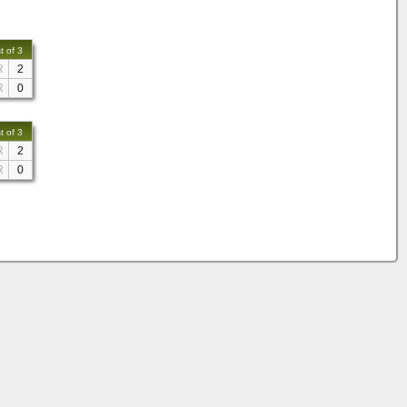
t of 3
R
2
R
0
t of 3
R
2
R
0