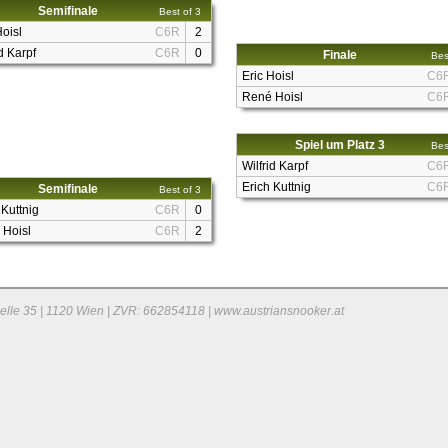
Semifinale
Best of 3
Hoisl
C6R
2
id Karpf
C6R
0
Finale
Bes
Eric Hoisl
C6
René Hoisl
C6
Spiel um Platz 3
Bes
Wilfrid Karpf
C6
Erich Kuttnig
C6
Semifinale
Best of 3
 Kuttnig
C6R
0
 Hoisl
C6R
2
elle 35 | 1120 Wien | ZVR: 662854118 | www.austriansnooker.at