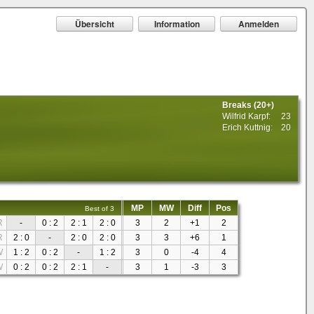
Übersicht
Information
Anmelden
Breaks (20+)
Wilfrid Karpf:
23
Erich Kuttnig:
20
MP
MW
Diff
Pos
Best of 3
R
-
0 : 2
2 : 1
2 : 0
3
2
+1
2
R
2 : 0
-
2 : 0
2 : 0
3
3
+6
1
W
1 : 2
0 : 2
-
1 : 2
3
0
-4
4
W
0 : 2
0 : 2
2 : 1
-
3
1
-3
3