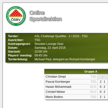
Online
Sportdirektion
Turnier:
ASL Challenge Qualifier - 2 / 2016 - TSG
Ausrichter:
TSG
Austragungsort:
Snooker Lounge Graz
Datum:
Samstag, 23. April 2016
Startzeit:
10:00 Uhr
Players' meeting:
09:45 Uhr
Turnierleitung:
Michael Peyr, delegiert an Richard Kornberger
Gruppe A
Christian Gimpl
TSG
-
Pascal Kornberger
TSG
2 : 1
Hasan Mohammadi
SCG
0 : 2
Christof Weber
SCG
0 : 2
Mario Bodlos
TSG
2 : 1