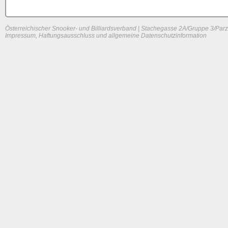
Österreichischer Snooker- und Billiardsverband | Stachegasse 2A/Gruppe 3/Parz
Impressum, Haftungsausschluss und allgemeine Datenschutzinformation
System load: 0.0029296875 / 0.01806640625 / 0
Build time: 0.0878 s
Page load time:
0.536 s