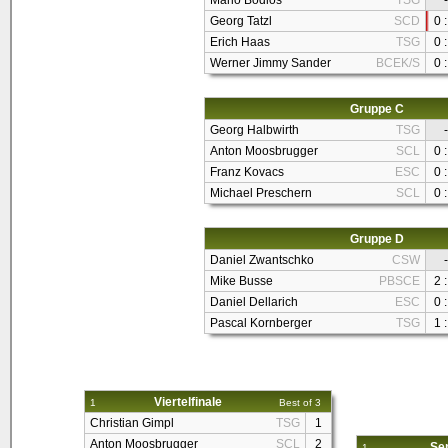
Mario Bodlos
TSG
-
Georg Tatzl
SCD
0 :
Erich Haas
TSG
0 :
Werner Jimmy Sander
BCEK/S
0 :
Gruppe C
Georg Halbwirth
TSG
-
Anton Moosbrugger
SCL
0 :
Franz Kovacs
ESC
0 :
Michael Preschern
SCL
0 :
Gruppe D
Daniel Zwantschko
CSW
-
Mike Busse
PBSCE
2 :
Daniel Dellarich
ESC
0 :
Pascal Kornberger
TSG
1 :
Viertelfinale
1
Best of 3
Christian Gimpl
TSG
1
Anton Moosbrugger
SCL
2
Sem
1