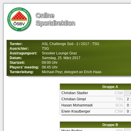
Online
Sportdirektion
Turnier:
ASL Challenge Süd - 2 / 2017 - TSG
Ausrichter:
TSG
Austragungsort:
Snooker Lounge Graz
Datum:
Samstag, 25. März 2017
Startzeit:
09:00 Uhr
Players' meeting:
08:45 Uhr
Turnierleitung:
Michael Peyr, delegiert an Erich Haas
Gruppe A
Christian Stadler
CSW
-
Christian Gimpl
TSG
2 :
Hasan Mohammadi
SCG
0 :
Erwin Krautberger
CSW
0 :
Gruppe B