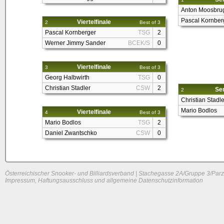
Anton Moosbru
Pascal Kornber
Viertelfinale
2
Best of 3
Pascal Kornberger
TSG
2
Werner Jimmy Sander
BCEK/S
0
Viertelfinale
3
Best of 3
Georg Halbwirth
TSG
0
Christian Stadler
CSW
2
Sem
2
Christian Stadle
Mario Bodlos
Viertelfinale
4
Best of 3
Mario Bodlos
TSG
2
Daniel Zwantschko
CSW
0
Österreichischer Snooker- und Billiardsverband | Stachegasse 2A/Gruppe 3/Parz
Impressum, Haftungsausschluss und allgemeine Datenschutzinformation
System load: 0 / 0 / 0
Build time: 0.1503 s
Page load time:
0.636 s