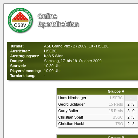
Online
Sportdirektion
Turnier:
ASL Grand Prix - 2 / 2009_10 - HSEBC
Ausrichter:
HSEBC
Austragungsort:
Köö 5 Wien
Datum:
Samstag, 17. bis 18. Oktober 2009
Startzeit:
10:30 Uhr
Players' meeting:
10:00 Uhr
Turnierleitung:
-
Gruppe A
Hans Nirnberger
HSEBC
-
Georg Schlager
15 Reds
2 : 3
Garry Balter
15 Reds
3 : 0
Christian Spalt
BSSC
2 : 3
Christian Hackl
TSG
2 : 3