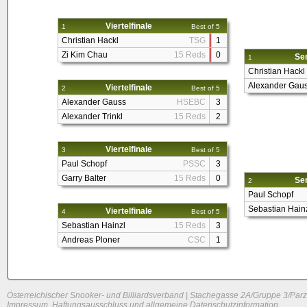
Viertelfinale
1
Best of 5
Christian Hackl
TSG
1
Zi Kim Chau
15 Reds
0
Sem
1
Christian Hackl
Alexander Gau
Viertelfinale
2
Best of 5
Alexander Gauss
HSEBC
3
Alexander Trinkl
15 Reds
2
Viertelfinale
3
Best of 5
Paul Schopf
PSSC
3
Garry Balter
15 Reds
0
Sem
2
Paul Schopf
Sebastian Hain
Viertelfinale
4
Best of 5
Sebastian Hainzl
15 Reds
3
Andreas Ploner
CSC
1
Österreichischer Snooker- und Billiardsverband | Stachegasse 2A/Gruppe 3/Parz
Impressum, Haftungsausschluss und allgemeine Datenschutzinformation