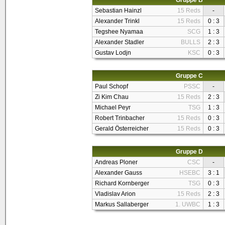
Gruppe B
Sebastian Hainzl
15 Reds
-
Alexander Trinkl
15 Reds
0 : 3
Tegshee Nyamaa
SCG
1 : 3
Alexander Stadler
BULLS
2 : 3
Gustav Lodjn
KSC
0 : 3
Gruppe C
Paul Schopf
PSSC
-
Zi Kim Chau
15 Reds
2 : 3
Michael Peyr
TSG
1 : 3
Robert Trinbacher
15 Reds
0 : 3
Gerald Österreicher
15 Reds
0 : 3
Gruppe D
Andreas Ploner
CSC
-
Alexander Gauss
HSEBC
3 : 1
Richard Kornberger
TSG
0 : 3
Vladislav Arion
15 Reds
2 : 3
Markus Sallaberger
1. UWBC
1 : 3