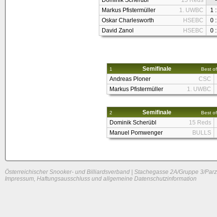
Dominik Scherübl
15 Reds
-
Markus Pfistermüller
1. UWBC
1 :
Oskar Charlesworth
HSEBC
0 :
David Zanol
HSEBC
0 :
Semifinale
1
Best of
Andreas Ploner
CSC
Markus Pfistermüller
1. UWBC
Semifinale
2
Best of
Dominik Scherübl
15 Reds
Manuel Pomwenger
BULLS
Österreichischer Snooker- und Billiardsverband | Stachegasse 2A/Gruppe 3/Parz
Impressum, Haftungsausschluss und allgemeine Datenschutzinformation
System load: 0 / 0 / 0
Build time: 0.1486 s
Page load time:
0.621 s