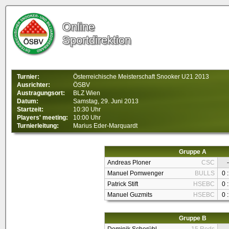
Online
Sportdirektion
Turnier:
Österreichische Meisterschaft Snooker U21 2013
Ausrichter:
ÖSBV
Austragungsort:
BLZ Wien
Datum:
Samstag, 29. Juni 2013
Startzeit:
10:30 Uhr
Players' meeting:
10:00 Uhr
Turnierleitung:
Marius Eder-Marquardt
Gruppe A
Andreas Ploner
CSC
-
Manuel Pomwenger
BULLS
0 :
Patrick Stift
HSEBC
0 :
Manuel Guzmits
HSEBC
0 :
Gruppe B