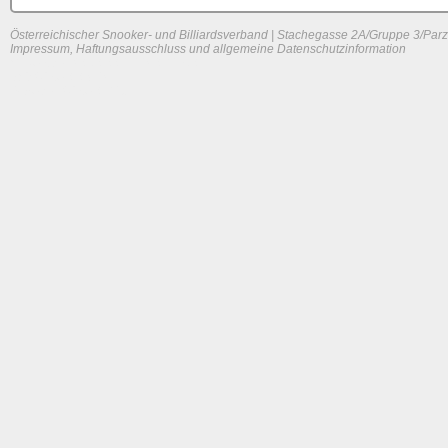
Österreichischer Snooker- und Billiardsverband | Stachegasse 2A/Gruppe 3/Parz
Impressum, Haftungsausschluss und allgemeine Datenschutzinformation
System load: 0 / 0.00244140625 / 0
Build time: 0.0841 s
Page load time:
0.623 s