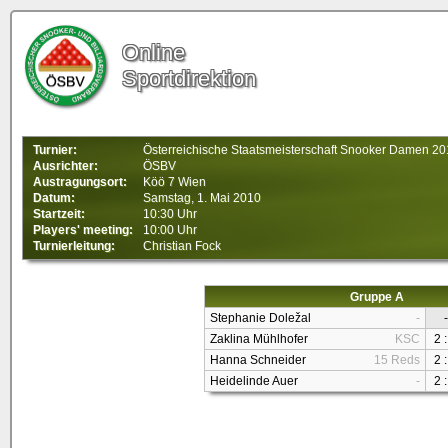
Online
Sportdirektion
Turnier:
Österreichische Staatsmeisterschaft Snooker Damen 2
Ausrichter:
ÖSBV
Austragungsort:
Köö 7 Wien
Datum:
Samstag, 1. Mai 2010
Startzeit:
10:30 Uhr
Players' meeting:
10:00 Uhr
Turnierleitung:
Christian Fock
Gruppe A
Stephanie Doležal
-
-
Zaklina Mühlhofer
KSC
2 :
Hanna Schneider
15 Reds
2 :
Heidelinde Auer
-
2 :