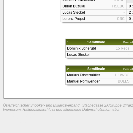
Markus Pfistermüller
1. UWBC
-
Drilon Buzuku
HSEBC
0 :
Lucas Steckel
-
2 :
Lorenz Propst
CSC
0 :
Semifinale
1
Best of
Dominik Scherübl
15 Reds
Lucas Steckel
-
Semifinale
2
Best of
Markus Pfistermüller
1. UWBC
Manuel Pomwenger
BULLS
Österreichischer Snooker- und Billiardsverband | Stachegasse 2A/Gruppe 3/Parz
Impressum, Haftungsausschluss und allgemeine Datenschutzinformation
System load: 0 / 0 / 0
Build time: 0.1258 s
Page load time:
0.67 s