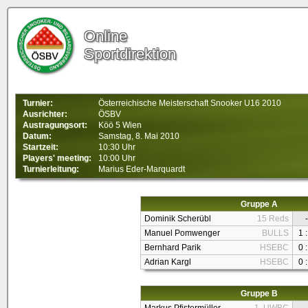
Online
Sportdirektion
Turnier:
Österreichische Meisterschaft Snooker U16 2010
Ausrichter:
ÖSBV
Austragungsort:
Köö 5 Wien
Datum:
Samstag, 8. Mai 2010
Startzeit:
10:30 Uhr
Players' meeting:
10:00 Uhr
Turnierleitung:
Marius Eder-Marquardt
Gruppe A
Dominik Scherübl
15 Reds
-
Manuel Pomwenger
BULLS
1 :
Bernhard Parik
HSEBC
0 :
Adrian Kargl
HSEBC
0 :
Gruppe B