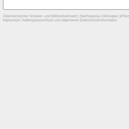
Österreichischer Snooker- und Billiardsverband | Stachegasse 2A/Gruppe 3/Parz
Impressum, Haftungsausschluss und allgemeine Datenschutzinformation
System load: 0.11767578125 / 0.05224609375 / 0.0087890625
Build time: 0.0985 s
Page load time:
0.596 s