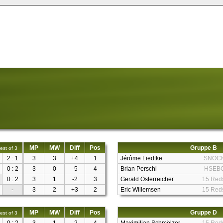
MP
MW
Diff
Pos
Gruppe B
est of 3
2 : 1
3
3
+4
1
Jérôme Liedtke
SNOC
0 : 2
3
0
-5
4
Brian Perschl
HSEB
0 : 2
3
1
-2
3
Gerald Österreicher
15 Red
-
3
2
+3
2
Eric Willemsen
15 Red
MP
MW
Diff
Pos
Gruppe D
est of 3