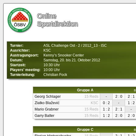
Online
Sportdirektion
Turnier:
ASL Challenge Ost - 2 / 2012_13 - ISC
Ausrichter:
KSC
Austragungsort:
Kenny’s Snooker Center
Datum:
Samstag, 20. bis 21. Oktober 2012
Startzeit:
10:30 Uhr
Players' meeting:
10:00 Uhr
Turnierleitung:
Christian Fock
Gruppe A
B
Georg Schlager
15 Reds
-
2 : 0
2 : 1
Zlatko Blažević
KSC
0 : 2
-
1 : 2
Mario Grabner
15 Reds
1 : 2
2 : 1
-
Garry Balter
15 Reds
1 : 2
2 : 0
2 : 0
Gruppe C
B