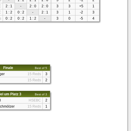
s
-
1 : 2
2 : 1
2 : 0
3
2
+2
2
C
2 : 1
-
2 : 0
2 : 0
3
3
+5
1
C
1 : 2
0 : 2
-
2 : 1
3
1
-2
3
s
0 : 2
0 : 2
1 : 2
-
3
0
-5
4
Finale
Best of 5
ger
15 Reds
3
15 Reds
2
el um Platz 3
Best of 3
l
HSEBC
2
Schmölzer
15 Reds
1