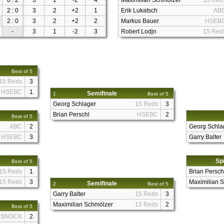
0 : 2
3
1
-2
4
Maximilian Schmölzer
15 Red
2 : 0
3
2
+2
1
Erik Lukatsch
AB
2 : 0
3
2
+2
2
Markus Bauer
HSEB
-
3
1
-2
3
Robert Lodjn
15 Red
Best of 5
15 Reds
3
HSEBC
1
Semifinale
1
Best of 5
Georg Schlager
15 Reds
3
Brian Perschl
HSEBC
2
Best of 5
ABC
2
Georg Schla
HSEBC
3
Garry Balter
Spi
Best of 5
15 Reds
1
Brian Persch
15 Reds
3
Maximilian 
Semifinale
2
Best of 5
Garry Balter
15 Reds
3
Maximilian Schmölzer
15 Reds
2
Best of 5
SNOCK
2