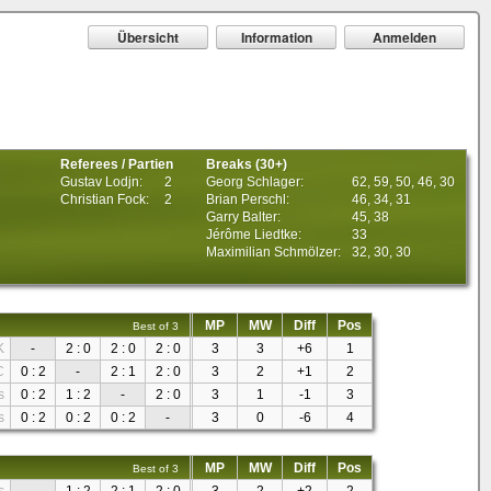
Übersicht
Information
Anmelden
Referees / Partien
Breaks (30+)
Gustav Lodjn:
2
Georg Schlager:
62, 59, 50, 46, 30
Christian Fock:
2
Brian Perschl:
46, 34, 31
Garry Balter:
45, 38
Jérôme Liedtke:
33
Maximilian Schmölzer:
32, 30, 30
MP
MW
Diff
Pos
Best of 3
K
-
2 : 0
2 : 0
2 : 0
3
3
+6
1
C
0 : 2
-
2 : 1
2 : 0
3
2
+1
2
s
0 : 2
1 : 2
-
2 : 0
3
1
-1
3
s
0 : 2
0 : 2
0 : 2
-
3
0
-6
4
MP
MW
Diff
Pos
Best of 3