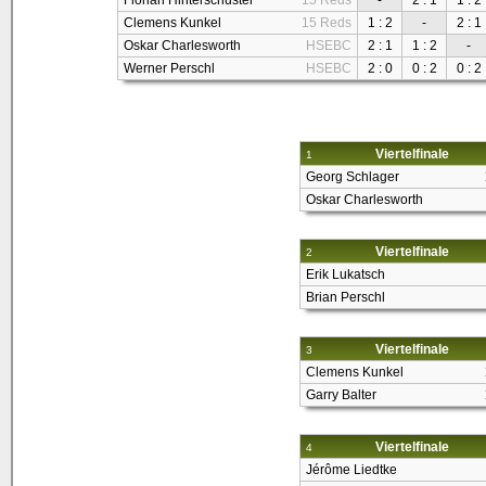
Florian Hinterschuster
15 Reds
-
2 : 1
1 : 2
Clemens Kunkel
15 Reds
1 : 2
-
2 : 1
Oskar Charlesworth
HSEBC
2 : 1
1 : 2
-
Werner Perschl
HSEBC
2 : 0
0 : 2
0 : 2
Viertelfinale
1
Georg Schlager
Oskar Charlesworth
Viertelfinale
2
Erik Lukatsch
Brian Perschl
Viertelfinale
3
Clemens Kunkel
Garry Balter
Viertelfinale
4
Jérôme Liedtke