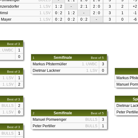
 Pomwenger
BULLS
-
2 : 1
2 : 0
2 : 0
3
3
+5
nzersdorfer
1. LSV
1 : 2
-
2 : 1
2 : 0
3
2
+2
Himsl
1. LSV
0 : 2
1 : 2
-
2 : 0
3
1
-1
 Mayer
1. LSV
0 : 2
0 : 2
0 : 2
-
3
0
-6
Best of 3
1. UWBC
1
0
Semifinale
1
Best of 5
Markus Pfistermüller
1. UWBC
3
Dietmar Lackner
1. LSV
0
Best of 3
1. LSV
1
Markus Pfist
1. LSV
2
Manuel Pom
Spi
Best of 3
BULLS
2
Dietmar Lac
1. LSV
0
Peter Pertille
Semifinale
2
Best of 5
Manuel Pomwenger
BULLS
3
Peter Pertiller
BULLS
1
Best of 3
BULLS
1