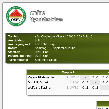
Online
Sportdirektion
Turnier:
ASL Challenge Mitte - 1 / 2012_13 - BULLS
Ausrichter:
BULLS
Austragungsort:
BSLZ Salzburg
Datum:
Samstag, 15. September 2012
Startzeit:
10:00 Uhr
Players' meeting:
09:30 Uhr
Turnierleitung:
Alexander Stadler
Gruppe A
B
Markus Pfistermüller
1. UWBC
-
2 : 0
2 : 0
Dominik Scharf
1. LSV
0 : 2
-
2 : 0
Wolfgang Kastner
1. UWBC
0 : 2
0 : 2
-