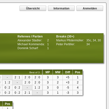
Übersicht
Information
Anmelden
Referees / Partien
Breaks (30+)
Alexander Stadler:
2
Markus Pfistermüller:
35c, 34, 30
Michael Kommenda:
1
Peter Pertiller:
34
Dominik Scharf:
1
MP
MW
Diff
Pos
Best of 3
S
-
2 : 1
2 : 0
2 : 0
3
3
+5
1
V
1 : 2
-
2 : 0
2 : 0
3
2
+3
2
V
0 : 2
0 : 2
-
1 : 2
3
0
-5
4
V
0 : 2
0 : 2
2 : 1
-
3
1
-3
3
Pos