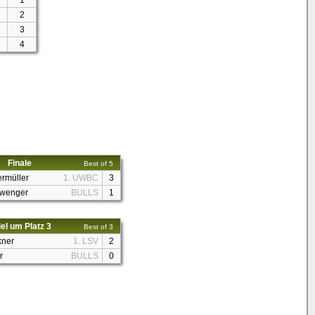
1
2
3
4
Finale
Best of 5
ermüller
1. UWBC
3
wenger
BULLS
1
el um Platz 3
Best of 3
kner
1. LSV
2
r
BULLS
0