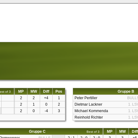
MP
MW
Diff
Pos
Gruppe B
est of 3
2
2
+4
1
Peter Pertiller
BULL
2
1
0
2
Dietmar Lackner
1. LS
2
0
-4
3
Michael Kommenda
1. LS
Reinhold Richter
1. LS
Gruppe C
MP
MW
Diff
Best of 3