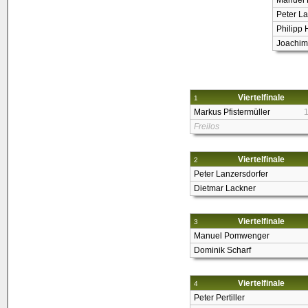
Manuel
Peter La
Philipp 
Joachim
Viertelfinale
1
Markus Pfistermüller
Freilos
Viertelfinale
2
Peter Lanzersdorfer
Dietmar Lackner
Viertelfinale
3
Manuel Pomwenger
Dominik Scharf
Viertelfinale
4
Peter Pertiller