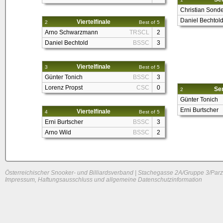
Christian Sond
Daniel Bechtol
Viertelfinale
2
Best of 5
Arno Schwarzmann
TRSCL
2
Daniel Bechtold
BSSC
3
Viertelfinale
3
Best of 5
Günter Tonich
BSSC
3
Lorenz Propst
CSC
0
Sem
2
Günter Tonich
Erni Burtscher
Viertelfinale
4
Best of 5
Erni Burtscher
BSSC
3
Arno Wild
BSSC
2
Österreichischer Snooker- und Billiardsverband | Stachegasse 2A/Gruppe 3/Parz
Impressum, Haftungsausschluss und allgemeine Datenschutzinformation
System load: 0.078125 / 0.0400390625 / 0.00390625
Build time: 0.1467 s
Page load time:
0.623 s