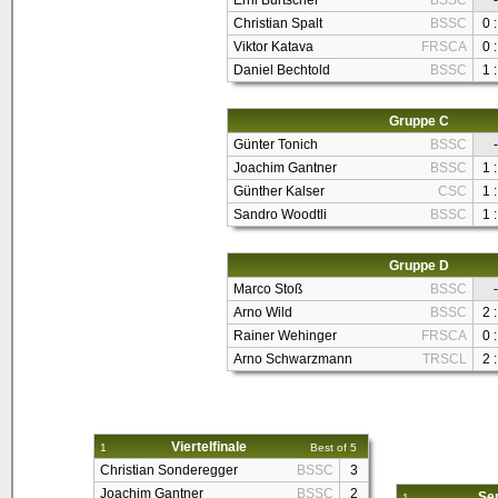
Erni Burtscher
BSSC
-
Christian Spalt
BSSC
0 :
Viktor Katava
FRSCA
0 :
Daniel Bechtold
BSSC
1 :
Gruppe C
Günter Tonich
BSSC
-
Joachim Gantner
BSSC
1 :
Günther Kalser
CSC
1 :
Sandro Woodtli
BSSC
1 :
Gruppe D
Marco Stoß
BSSC
-
Arno Wild
BSSC
2 :
Rainer Wehinger
FRSCA
0 :
Arno Schwarzmann
TRSCL
2 :
Viertelfinale
1
Best of 5
Christian Sonderegger
BSSC
3
Joachim Gantner
BSSC
2
Sem
1