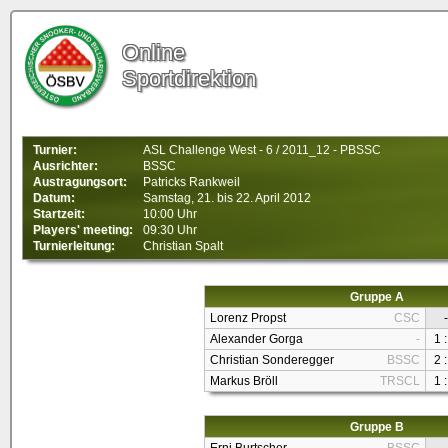
Online
Sportdirektion
Turnier:
ASL Challenge West - 6 / 2011_12 - PBSSC
Ausrichter:
BSSC
Austragungsort:
Patricks Rankweil
Datum:
Samstag, 21. bis 22. April 2012
Startzeit:
10:00 Uhr
Players' meeting:
09:30 Uhr
Turnierleitung:
Christian Spalt
Gruppe A
Lorenz Propst
CSC
-
Alexander Gorga
-
1 :
Christian Sonderegger
BSSC
2 :
Markus Bröll
TRSCL
1 :
Gruppe B