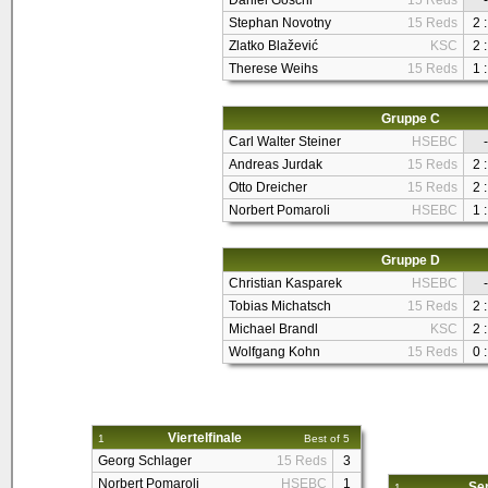
Daniel Göschl
15 Reds
-
Stephan Novotny
15 Reds
2 :
Zlatko Blažević
KSC
2 :
Therese Weihs
15 Reds
1 :
Gruppe C
Carl Walter Steiner
HSEBC
-
Andreas Jurdak
15 Reds
2 :
Otto Dreicher
15 Reds
2 :
Norbert Pomaroli
HSEBC
1 :
Gruppe D
Christian Kasparek
HSEBC
-
Tobias Michatsch
15 Reds
2 :
Michael Brandl
KSC
2 :
Wolfgang Kohn
15 Reds
0 :
Viertelfinale
1
Best of 5
Georg Schlager
15 Reds
3
Norbert Pomaroli
HSEBC
1
Sem
1