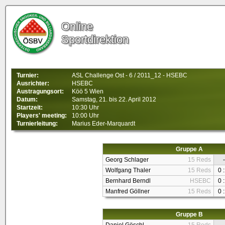
Online
Sportdirektion
Turnier:
ASL Challenge Ost - 6 / 2011_12 - HSEBC
Ausrichter:
HSEBC
Austragungsort:
Köö 5 Wien
Datum:
Samstag, 21. bis 22. April 2012
Startzeit:
10:30 Uhr
Players' meeting:
10:00 Uhr
Turnierleitung:
Marius Eder-Marquardt
Gruppe A
Georg Schlager
15 Reds
-
Wolfgang Thaler
15 Reds
0 :
Bernhard Berndl
HSEBC
0 :
Manfred Göllner
15 Reds
0 :
Gruppe B