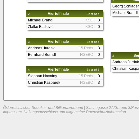
Georg Schlager
Michael Brandl
Viertelfinale
2
Best of 5
Michael Brandl
KSC
3
Zlatko Blažević
KSC
0
Viertelfinale
3
Best of 5
Andreas Jurdak
15 Reds
3
Bernhard Berndl
HSEBC
0
Sem
2
Andreas Jurdak
Christian Kasp
Viertelfinale
4
Best of 5
Stephan Novotny
15 Reds
0
Christian Kasparek
HSEBC
3
Österreichischer Snooker- und Billiardsverband | Stachegasse 2A/Gruppe 3/Parz
Impressum, Haftungsausschluss und allgemeine Datenschutzinformation
System load: 0 / 0 / 0
Build time: 0.152 s
Page load time:
0.685 s