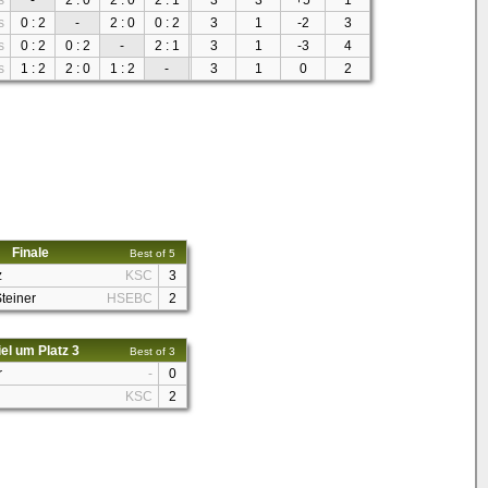
s
-
2 : 0
2 : 0
2 : 1
3
3
+5
1
s
0 : 2
-
2 : 0
0 : 2
3
1
-2
3
s
0 : 2
0 : 2
-
2 : 1
3
1
-3
4
s
1 : 2
2 : 0
1 : 2
-
3
1
0
2
Finale
Best of 5
z
KSC
3
Steiner
HSEBC
2
el um Platz 3
Best of 3
r
-
0
i
KSC
2