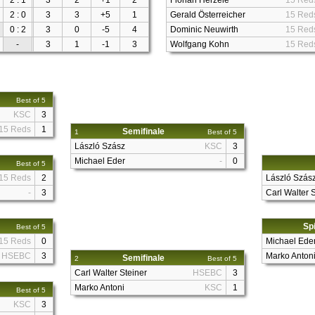
2 : 1
3
2
+1
2
Florian Herzele
15 Red
2 : 0
3
3
+5
1
Gerald Österreicher
15 Red
0 : 2
3
0
-5
4
Dominic Neuwirth
15 Red
-
3
1
-1
3
Wolfgang Kohn
15 Red
Best of 5
KSC
3
15 Reds
1
Semifinale
1
Best of 5
László Szász
KSC
3
Michael Eder
-
0
Best of 5
15 Reds
2
László Szás
-
3
Carl Walter 
Spi
Best of 5
15 Reds
0
Michael Ede
HSEBC
3
Marko Anton
Semifinale
2
Best of 5
Carl Walter Steiner
HSEBC
3
Marko Antoni
KSC
1
Best of 5
KSC
3