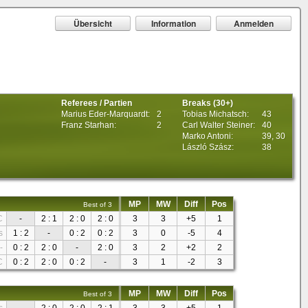
Übersicht
Information
Anmelden
Referees / Partien
Breaks (30+)
Marius Eder-Marquardt:
2
Tobias Michatsch:
43
Franz Starhan:
2
Carl Walter Steiner:
40
Marko Antoni:
39, 30
László Szász:
38
MP
MW
Diff
Pos
Best of 3
C
-
2 : 1
2 : 0
2 : 0
3
3
+5
1
s
1 : 2
-
0 : 2
0 : 2
3
0
-5
4
-
0 : 2
2 : 0
-
2 : 0
3
2
+2
2
C
0 : 2
2 : 0
0 : 2
-
3
1
-2
3
MP
MW
Diff
Pos
Best of 3