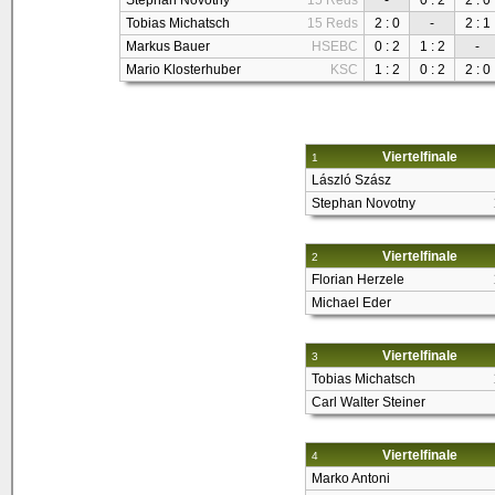
Stephan Novotny
15 Reds
-
0 : 2
2 : 0
Tobias Michatsch
15 Reds
2 : 0
-
2 : 1
Markus Bauer
HSEBC
0 : 2
1 : 2
-
Mario Klosterhuber
KSC
1 : 2
0 : 2
2 : 0
Viertelfinale
1
László Szász
Stephan Novotny
Viertelfinale
2
Florian Herzele
Michael Eder
Viertelfinale
3
Tobias Michatsch
Carl Walter Steiner
Viertelfinale
4
Marko Antoni