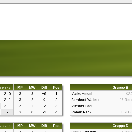
MP
MW
Diff
Pos
Gruppe B
est of 3
2 : 0
3
3
+6
1
Marko Antoni
KS
2 : 1
3
2
0
2
Bernhard Wallner
15 Red
2 : 1
3
1
-2
3
Michael Eder
-
3
0
-4
4
Robert Parik
HSEB
MP
MW
Diff
Pos
Gruppe D
est of 3