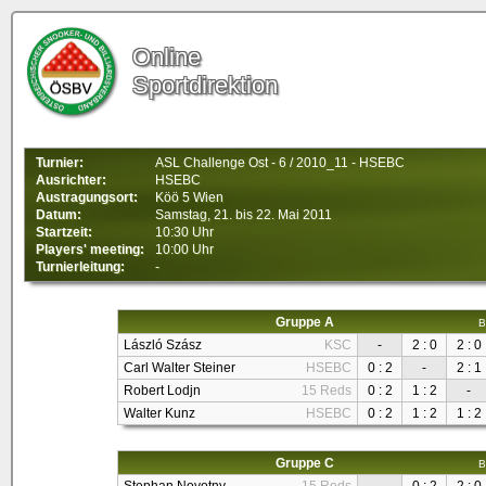
Online
Sportdirektion
Turnier:
ASL Challenge Ost - 6 / 2010_11 - HSEBC
Ausrichter:
HSEBC
Austragungsort:
Köö 5 Wien
Datum:
Samstag, 21. bis 22. Mai 2011
Startzeit:
10:30 Uhr
Players' meeting:
10:00 Uhr
Turnierleitung:
-
Gruppe A
B
László Szász
KSC
-
2 : 0
2 : 0
Carl Walter Steiner
HSEBC
0 : 2
-
2 : 1
Robert Lodjn
15 Reds
0 : 2
1 : 2
-
Walter Kunz
HSEBC
0 : 2
1 : 2
1 : 2
Gruppe C
B