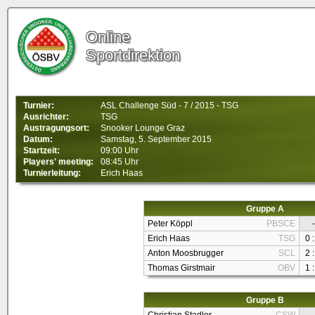
Online
Sportdirektion
Turnier:
ASL Challenge Süd - 7 / 2015 - TSG
Ausrichter:
TSG
Austragungsort:
Snooker Lounge Graz
Datum:
Samstag, 5. September 2015
Startzeit:
09:00 Uhr
Players' meeting:
08:45 Uhr
Turnierleitung:
Erich Haas
Gruppe A
Peter Köppl
PBSCE
-
Erich Haas
TSG
0 :
Anton Moosbrugger
SCL
2 :
Thomas Girstmair
OBV
1 :
Gruppe B