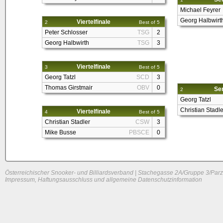
Michael Feyrer
Georg Halbwirt
Viertelfinale
2
Best of 5
Peter Schlosser
TSG
2
Georg Halbwirth
TSG
3
Viertelfinale
3
Best of 5
Georg Tatzl
SCD
3
Thomas Girstmair
OBV
0
Sem
2
Georg Tatzl
Christian Stadle
Viertelfinale
4
Best of 5
Christian Stadler
CSW
3
Mike Busse
PBSCE
0
Österreichischer Snooker- und Billiardsverband | Stachegasse 2A/Gruppe 3/Parz
Impressum, Haftungsausschluss und allgemeine Datenschutzinformation
System load: 0.189453125 / 0.09521484375 / 0.02783203125
Build time: 0.1676 s
Page load time:
0.653 s