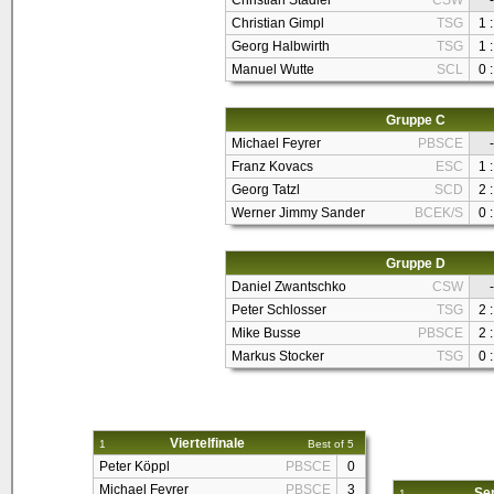
Christian Stadler
CSW
-
Christian Gimpl
TSG
1 :
Georg Halbwirth
TSG
1 :
Manuel Wutte
SCL
0 :
Gruppe C
Michael Feyrer
PBSCE
-
Franz Kovacs
ESC
1 :
Georg Tatzl
SCD
2 :
Werner Jimmy Sander
BCEK/S
0 :
Gruppe D
Daniel Zwantschko
CSW
-
Peter Schlosser
TSG
2 :
Mike Busse
PBSCE
2 :
Markus Stocker
TSG
0 :
Viertelfinale
1
Best of 5
Peter Köppl
PBSCE
0
Michael Feyrer
PBSCE
3
Sem
1