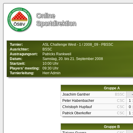
Online
Sportdirektion
Turnier:
ASL Challenge West - 1 / 2008_09 - PBSSC
Ausrichter:
BSSC
Austragungsort:
Patricks Rankweil
Datum:
Samstag, 20. bis 21. September 2008
Startzeit:
10:00 Uhr
Players' meeting:
09:30 Uhr
Turnierleitung:
Herr Admin
Gruppe A
Joachim Gantner
BSSC
-
Peter Habenbacher
CSC
1 :
Christoph Hupfauf
CSC
0 :
Patrick Oberkofler
CSC
1 :
Gruppe B