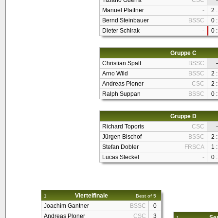
Tiziano Guerra
CSC
-
Manuel Plattner
-
2 :
Bernd Steinbauer
BSSC
0 :
Dieter Schirak
-
0 :
Gruppe C
Christian Spalt
BSSC
-
Arno Wild
BSSC
2 :
Andreas Ploner
CSC
2 :
Ralph Suppan
BSSC
0 :
Gruppe D
Richard Toporis
CSC
-
Jürgen Bischof
BSSC
2 :
Stefan Dobler
FRSCA
1 :
Lucas Steckel
-
0 :
Viertelfinale
1
Best of 5
Joachim Gantner
BSSC
0
Andreas Ploner
CSC
3
Sem
1