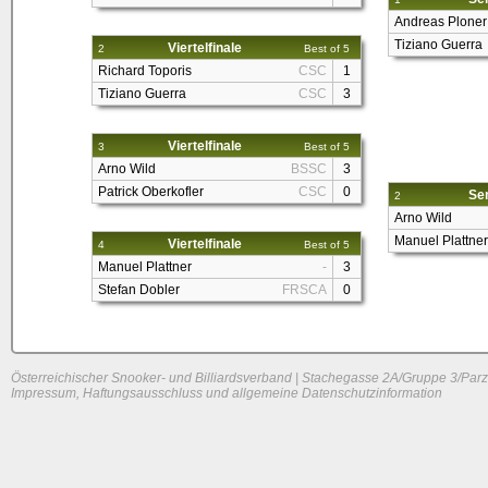
Andreas Ploner
Tiziano Guerra
Viertelfinale
2
Best of 5
Richard Toporis
CSC
1
Tiziano Guerra
CSC
3
Viertelfinale
3
Best of 5
Arno Wild
BSSC
3
Patrick Oberkofler
CSC
0
Sem
2
Arno Wild
Manuel Plattner
Viertelfinale
4
Best of 5
Manuel Plattner
-
3
Stefan Dobler
FRSCA
0
Österreichischer Snooker- und Billiardsverband | Stachegasse 2A/Gruppe 3/Parz
Impressum, Haftungsausschluss und allgemeine Datenschutzinformation
System load: 0.02734375 / 0.025390625 / 0
Build time: 0.1548 s
Page load time:
0.638 s