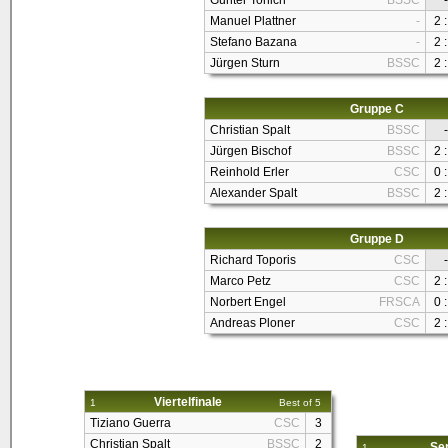
Günter Tonich
BSSC
-
Manuel Plattner
-
2 :
Stefano Bazana
-
2 :
Jürgen Sturn
BSSC
2 :
Gruppe C
Christian Spalt
BSSC
-
Jürgen Bischof
BSSC
2 :
Reinhold Erler
CSC
0 :
Alexander Spalt
BSSC
2 :
Gruppe D
Richard Toporis
CSC
-
Marco Petz
CSC
2 :
Norbert Engel
FRSCA
0 :
Andreas Ploner
CSC
2 :
Viertelfinale
1
Best of 5
Tiziano Guerra
CSC
3
Christian Spalt
BSSC
2
Sem
1