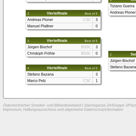
Tiziano Guerra
Andreas Ploner
Viertelfinale
2
Best of 5
Andreas Ploner
CSC
3
Manuel Plattner
-
0
Viertelfinale
3
Best of 5
Jürgen Bischof
BSSC
3
Christoph Fröhle
BSSC
0
Sem
2
Jürgen Bischof
Stefano Bazan
Viertelfinale
4
Best of 5
Stefano Bazana
-
3
Marco Petz
CSC
1
Österreichischer Snooker- und Billiardsverband | Stachegasse 2A/Gruppe 3/Parz
Impressum, Haftungsausschluss und allgemeine Datenschutzinformation
System load: 0 / 0 / 0
Build time: 0.1414 s
Page load time:
0.627 s