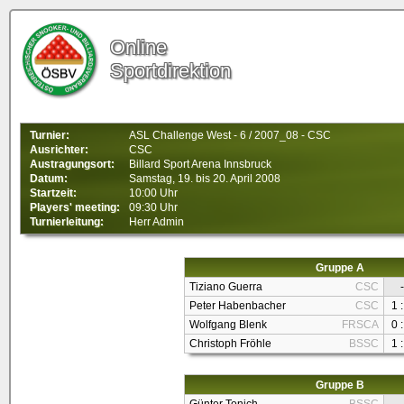
Online
Sportdirektion
Turnier:
ASL Challenge West - 6 / 2007_08 - CSC
Ausrichter:
CSC
Austragungsort:
Billard Sport Arena Innsbruck
Datum:
Samstag, 19. bis 20. April 2008
Startzeit:
10:00 Uhr
Players' meeting:
09:30 Uhr
Turnierleitung:
Herr Admin
Gruppe A
Tiziano Guerra
CSC
-
Peter Habenbacher
CSC
1 :
Wolfgang Blenk
FRSCA
0 :
Christoph Fröhle
BSSC
1 :
Gruppe B