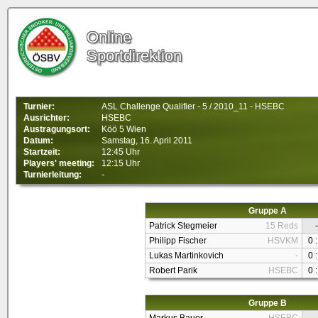
Online
Sportdirektion
Turnier:
ASL Challenge Qualifier - 5 / 2010_11 - HSEBC
Ausrichter:
HSEBC
Austragungsort:
Köö 5 Wien
Datum:
Samstag, 16. April 2011
Startzeit:
12:45 Uhr
Players' meeting:
12:15 Uhr
Turnierleitung:
-
Gruppe A
Patrick Stegmeier
15 Reds
-
Philipp Fischer
HSVKM
0 :
Lukas Martinkovich
-
0 :
Robert Parik
HSEBC
0 :
Gruppe B