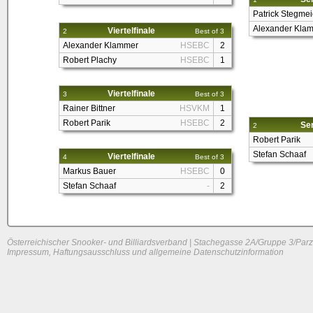
Patrick Stegmei
Alexander Kla
Viertelfinale
2
Best of 3
Alexander Klammer
HSEBC
2
Robert Plachy
HSEBC
1
Viertelfinale
3
Best of 3
Rainer Bittner
HSVKM
1
Robert Parik
HSEBC
2
Sem
2
Robert Parik
Stefan Schaaf
Viertelfinale
4
Best of 3
Markus Bauer
HSEBC
0
Stefan Schaaf
-
2
Österreichischer Snooker- und Billiardsverband | Stachegasse 2A/Gruppe 3/Parz
Impressum, Haftungsausschluss und allgemeine Datenschutzinformation
System load: 0 / 0 / 0
Build time: 0.1326 s
Page load time:
0.642 s