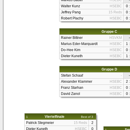
Markus Bauer
HSEBC
-
Walter Kunz
HSEBC
0 :
Jeffrey Pang
15 Reds
0 :
Robert Plachy
HSEBC
0 :
Gruppe C
Rainer Bittner
HSVKM
-
Marius Eder-Marquardt
HSEBC
1 :
Do-Hee Kim
HSEBC
0 :
Dieter Kuneth
HSEBC
1 :
Gruppe D
Stefan Schaaf
-
-
Alexander Klammer
HSEBC
2 :
Franz Starhan
HSEBC
0 :
David Zanol
HSEBC
0 :
Viertelfinale
1
Best of 3
Patrick Stegmeier
15 Reds
2
Dieter Kuneth
HSEBC
0
Sem
1