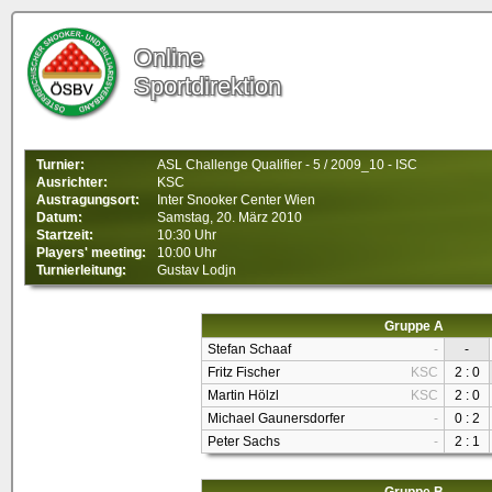
Online
Sportdirektion
Turnier:
ASL Challenge Qualifier - 5 / 2009_10 - ISC
Ausrichter:
KSC
Austragungsort:
Inter Snooker Center Wien
Datum:
Samstag, 20. März 2010
Startzeit:
10:30 Uhr
Players' meeting:
10:00 Uhr
Turnierleitung:
Gustav Lodjn
Gruppe A
Stefan Schaaf
-
-
Fritz Fischer
KSC
2 : 0
Martin Hölzl
KSC
2 : 0
Michael Gaunersdorfer
-
0 : 2
Peter Sachs
-
2 : 1