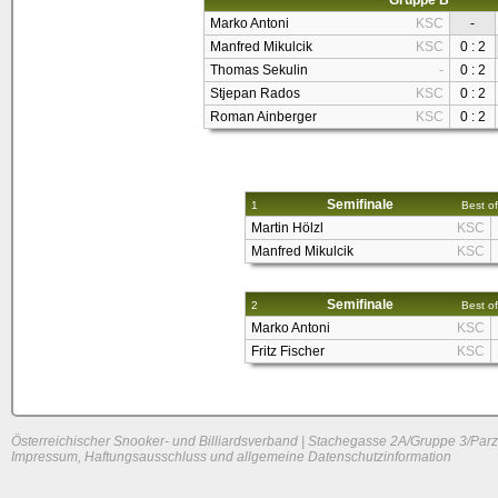
Gruppe B
Marko Antoni
KSC
-
Manfred Mikulcik
KSC
0 : 2
Thomas Sekulin
-
0 : 2
Stjepan Rados
KSC
0 : 2
Roman Ainberger
KSC
0 : 2
Semifinale
1
Best of
Martin Hölzl
KSC
Manfred Mikulcik
KSC
Semifinale
2
Best of
Marko Antoni
KSC
Fritz Fischer
KSC
Österreichischer Snooker- und Billiardsverband | Stachegasse 2A/Gruppe 3/Parz
Impressum, Haftungsausschluss und allgemeine Datenschutzinformation
System load: 0.01513671875 / 0.0107421875 / 0
Build time: 0.1275 s