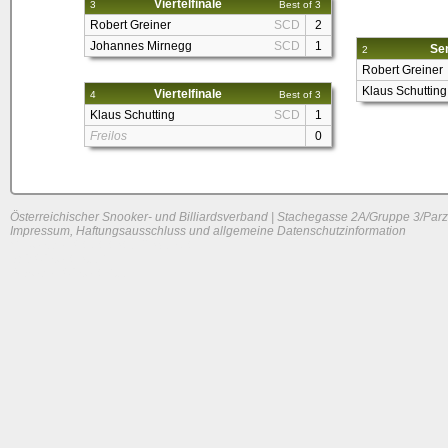
Viertelfinale
3
Best of 3
Robert Greiner
SCD
2
Johannes Mirnegg
SCD
1
Sem
2
Robert Greiner
Klaus Schutting
Viertelfinale
4
Best of 3
Klaus Schutting
SCD
1
Freilos
0
Österreichischer Snooker- und Billiardsverband | Stachegasse 2A/Gruppe 3/Parz
Impressum, Haftungsausschluss und allgemeine Datenschutzinformation
System load: 0 / 0.0107421875 / 0
Build time: 0.1376 s
Page load time:
0.637 s