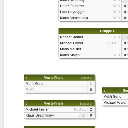
Klaus Schutting
SCD
-
Heinz Tauderer
SCD
0 :
Paul Gayregger
SCD
0 :
Klaus Dirschlmayr
SCD
0 :
Gruppe C
Robert Greiner
SCD
-
Michael Feyrer
PBSCE
0 :
Mario Meister
-
0 :
Klaus Stajan
SCD
0 :
Viertelfinale
1
Best of 3
Mehli Genc
-
1
Freilos
0
Sem
1
Mehli Genc
Michael Feyrer
Viertelfinale
2
Best of 3
Michael Feyrer
PBSCE
2
Klaus Dirschlmayr
SCD
0