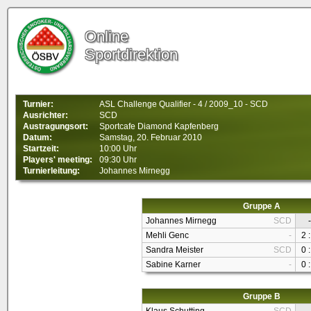
Online
Sportdirektion
Turnier:
ASL Challenge Qualifier - 4 / 2009_10 - SCD
Ausrichter:
SCD
Austragungsort:
Sportcafe Diamond Kapfenberg
Datum:
Samstag, 20. Februar 2010
Startzeit:
10:00 Uhr
Players' meeting:
09:30 Uhr
Turnierleitung:
Johannes Mirnegg
Gruppe A
Johannes Mirnegg
SCD
-
Mehli Genc
-
2 :
Sandra Meister
SCD
0 :
Sabine Karner
-
0 :
Gruppe B