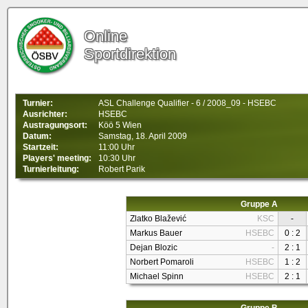
Online
Sportdirektion
Turnier:
ASL Challenge Qualifier - 6 / 2008_09 - HSEBC
Ausrichter:
HSEBC
Austragungsort:
Köö 5 Wien
Datum:
Samstag, 18. April 2009
Startzeit:
11:00 Uhr
Players' meeting:
10:30 Uhr
Turnierleitung:
Robert Parik
Gruppe A
Zlatko Blažević
KSC
-
Markus Bauer
HSEBC
0 : 2
Dejan Blozic
-
2 : 1
Norbert Pomaroli
HSEBC
1 : 2
Michael Spinn
HSEBC
2 : 1