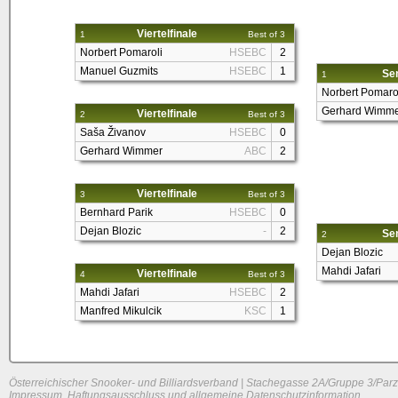
Viertelfinale
1
Best of 3
Norbert Pomaroli
HSEBC
2
Manuel Guzmits
HSEBC
1
Sem
1
Norbert Pomaro
Gerhard Wimme
Viertelfinale
2
Best of 3
Saša Živanov
HSEBC
0
Gerhard Wimmer
ABC
2
Viertelfinale
3
Best of 3
Bernhard Parik
HSEBC
0
Dejan Blozic
-
2
Sem
2
Dejan Blozic
Mahdi Jafari
Viertelfinale
4
Best of 3
Mahdi Jafari
HSEBC
2
Manfred Mikulcik
KSC
1
Österreichischer Snooker- und Billiardsverband | Stachegasse 2A/Gruppe 3/Parz
Impressum, Haftungsausschluss und allgemeine Datenschutzinformation