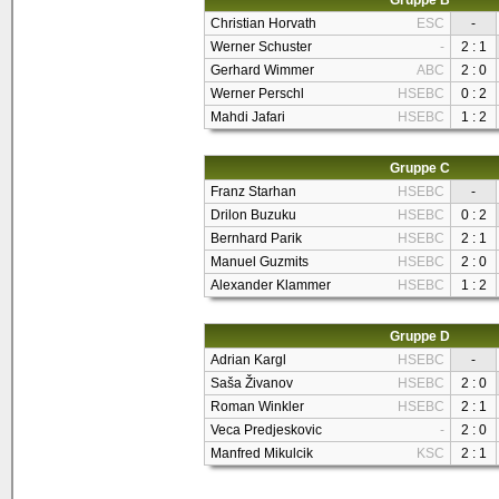
Gruppe B
Christian Horvath
ESC
-
Werner Schuster
-
2 : 1
Gerhard Wimmer
ABC
2 : 0
Werner Perschl
HSEBC
0 : 2
Mahdi Jafari
HSEBC
1 : 2
Gruppe C
Franz Starhan
HSEBC
-
Drilon Buzuku
HSEBC
0 : 2
Bernhard Parik
HSEBC
2 : 1
Manuel Guzmits
HSEBC
2 : 0
Alexander Klammer
HSEBC
1 : 2
Gruppe D
Adrian Kargl
HSEBC
-
Saša Živanov
HSEBC
2 : 0
Roman Winkler
HSEBC
2 : 1
Veca Predjeskovic
-
2 : 0
Manfred Mikulcik
KSC
2 : 1