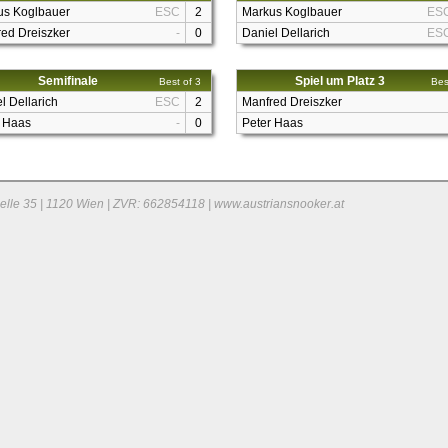
us Koglbauer
ESC
2
Markus Koglbauer
ES
ed Dreiszker
-
0
Daniel Dellarich
ES
Semifinale
Spiel um Platz 3
Best of 3
Bes
l Dellarich
ESC
2
Manfred Dreiszker
r Haas
-
0
Peter Haas
elle 35 | 1120 Wien | ZVR: 662854118 | www.austriansnooker.at