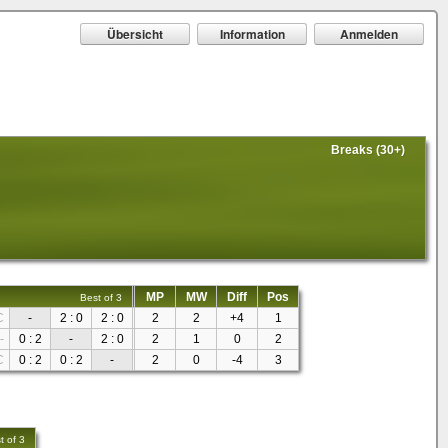
Übersicht
Information
Anmelden
Breaks (30+)
MP
MW
Diff
Pos
Best of 3
C
-
2 : 0
2 : 0
2
2
+4
1
-
0 : 2
-
2 : 0
2
1
0
2
C
0 : 2
0 : 2
-
2
0
-4
3
t of 3