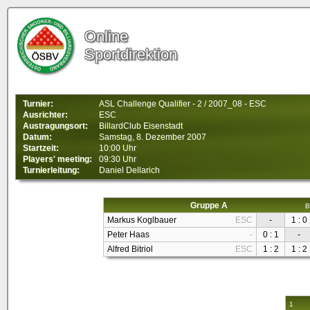
Online
Sportdirektion
Turnier:
ASL Challenge Qualifier - 2 / 2007_08 - ESC
Ausrichter:
ESC
Austragungsort:
BillardClub Eisenstadt
Datum:
Samstag, 8. Dezember 2007
Startzeit:
10:00 Uhr
Players' meeting:
09:30 Uhr
Turnierleitung:
Daniel Dellarich
Gruppe A
B
Markus Koglbauer
ESC
-
1 : 0
Peter Haas
-
0 : 1
-
Alfred Bitriol
ESC
1 : 2
1 : 2
1