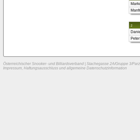
Mark
Manfr
2
Danie
Pete
Österreichischer Snooker- und Billiardsverband | Stachegasse 2A/Gruppe 3/Parz
Impressum, Haftungsausschluss und allgemeine Datenschutzinformation
System load: 0.00244140625 / 0.0341796875 / 0.005859375
Build time: 0.1045 s
Page load time:
0.61 s