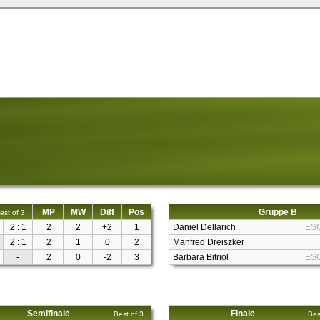
MP
MW
Diff
Pos
Gruppe B
est of 3
2 : 1
2
2
+2
1
Daniel Dellarich
ES
2 : 1
2
1
0
2
Manfred Dreiszker
-
2
0
-2
3
Barbara Bitriol
ES
Semifinale
Finale
Best of 3
Bes