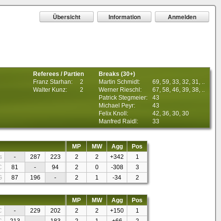
Übersicht
Information
Anmelden
Referees / Partien
Breaks (30+)
Franz Starhan:
2
Martin Schmidt:
69, 59, 33, 32, 31, ..
Walter Kunz:
2
Werner Rieschl:
67, 58, 46, 39, 38, ..
Patrick Stegmeier:
43
Michael Peyr:
43
Felix Knoll:
42, 36, 30, 30
Manfred Raidl:
33
MP
MW
Agg
Pos
s
-
287
223
2
2
+342
1
C
81
-
94
2
0
-308
3
G
87
196
-
2
1
-34
2
MP
MW
Agg
Pos
C
-
229
202
2
2
+150
1