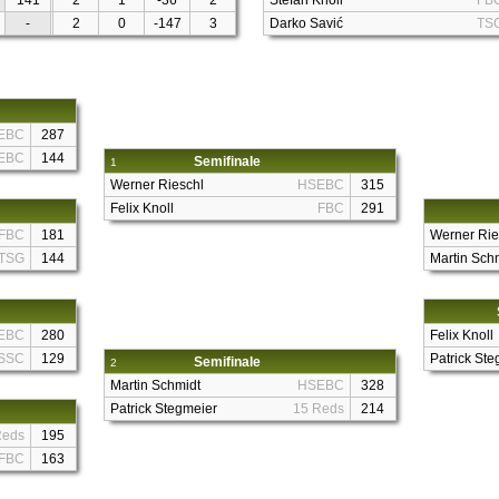
141
2
1
-36
2
Stefan Knoll
FB
-
2
0
-147
3
Darko Savić
TS
EBC
287
EBC
144
Semifinale
1
Werner Rieschl
HSEBC
315
Felix Knoll
FBC
291
FBC
181
Werner Rie
TSG
144
Martin Sch
EBC
280
Felix Knoll
SSC
129
Patrick Ste
Semifinale
2
Martin Schmidt
HSEBC
328
Patrick Stegmeier
15 Reds
214
Reds
195
FBC
163