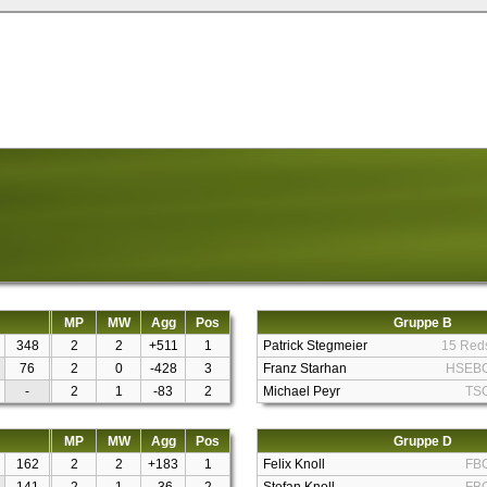
MP
MW
Agg
Pos
Gruppe B
348
2
2
+511
1
Patrick Stegmeier
15 Red
76
2
0
-428
3
Franz Starhan
HSEB
-
2
1
-83
2
Michael Peyr
TS
MP
MW
Agg
Pos
Gruppe D
162
2
2
+183
1
Felix Knoll
FB