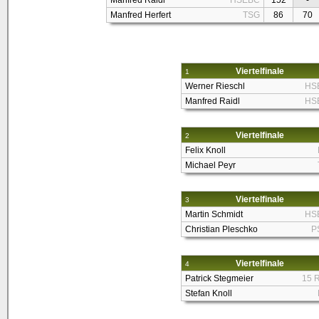
Manfred Raidl
HSEBC
152
-
Manfred Herfert
TSG
86
70
Viertelfinale
1
Werner Rieschl
HS
Manfred Raidl
HS
Viertelfinale
2
Felix Knoll
Michael Peyr
Viertelfinale
3
Martin Schmidt
HS
Christian Pleschko
P
Viertelfinale
4
Patrick Stegmeier
15 
Stefan Knoll