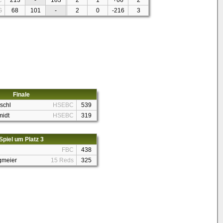
C
213
-
183
2
1
+66
2
G
68
101
-
2
0
-216
3
Finale
schl
HSEBC
539
midt
HSEBC
319
Spiel um Platz 3
FBC
438
gmeier
15 Reds
325