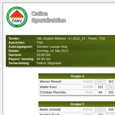
Online
Sportdirektion
Turnier:
ABL English Billiards - 6 / 2012_13 - Timed - TSG
Ausrichter:
TSG
Austragungsort:
Snooker Lounge Graz
Datum:
Sonntag, 19. Mai 2013
Startzeit:
10:00 Uhr
Players' meeting:
09:30 Uhr
Turnierleitung:
Patrick Stegmeier
Gruppe A
Werner Rieschl
HSEBC
-
353
Walter Kunz
HSEBC
101
-
Christian Pleschko
PSSC
89
252
Gruppe C
Martin Schmidt
HSEBC
-
259