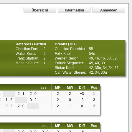
Übersicht
Information
Anmelden
Referees / Partien
Breaks (30+)
Christian Fock:
3
Christian Pleschko:
55
Walter Kunz:
2
Felix Knoll:
54u
Franz Starhan:
2
Werner Rieschl:
49, 46, 46, 33, 32, ..
Markus Bauer:
1
Patrick Stegmeier:
45, 40, 39
Stefan Knoll:
42, 35u, 34, 34, 31, ..
Carl Walter Steiner:
42, 34, 30u
MP
MW
Diff
Pos
Bo3 -
s
-
2 : 1
2 : 0
2
2
+3
1
C
1 : 2
-
0 : 2
2
0
-3
3
C
0 : 2
2 : 0
-
2
1
0
2
MP
MW
Diff
Pos
Bo3 -