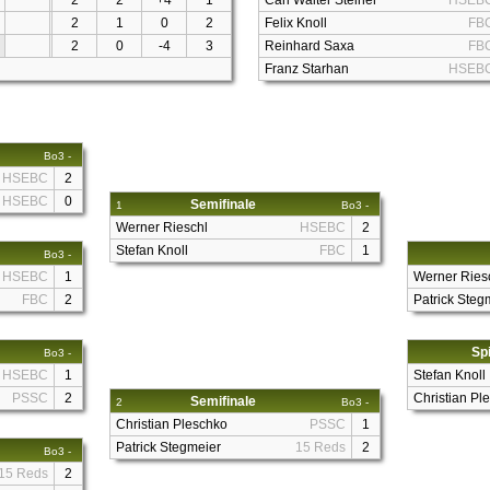
2
2
+4
1
Carl Walter Steiner
HSEB
2
1
0
2
Felix Knoll
FB
2
0
-4
3
Reinhard Saxa
FB
Franz Starhan
HSEB
Bo3 -
HSEBC
2
HSEBC
0
Semifinale
1
Bo3 -
Werner Rieschl
HSEBC
2
Stefan Knoll
FBC
1
Bo3 -
HSEBC
1
Werner Ries
FBC
2
Patrick Steg
Spi
Bo3 -
HSEBC
1
Stefan Knoll
PSSC
2
Christian Pl
Semifinale
2
Bo3 -
Christian Pleschko
PSSC
1
Patrick Stegmeier
15 Reds
2
Bo3 -
15 Reds
2