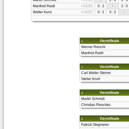
Martin Schmidt
HSEBC
-
2 : 0
2 : 0
Manfred Raidl
HSEBC
0 : 2
-
2 : 0
Walter Kunz
HSEBC
0 : 2
0 : 2
-
Viertelfinale
1
Werner Rieschl
Manfred Raidl
Viertelfinale
2
Carl Walter Steiner
Stefan Knoll
Viertelfinale
3
Martin Schmidt
Christian Pleschko
Viertelfinale
4
Patrick Stegmeier