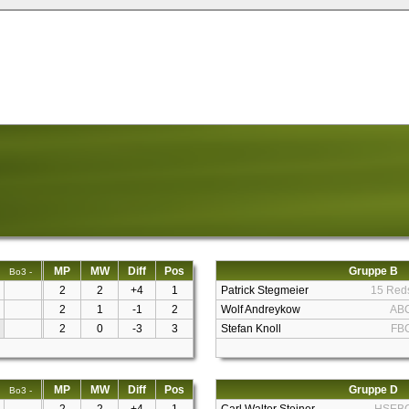
MP
MW
Diff
Pos
Gruppe B
Bo3 -
2
2
+4
1
Patrick Stegmeier
15 Red
2
1
-1
2
Wolf Andreykow
AB
2
0
-3
3
Stefan Knoll
FB
MP
MW
Diff
Pos
Gruppe D
Bo3 -