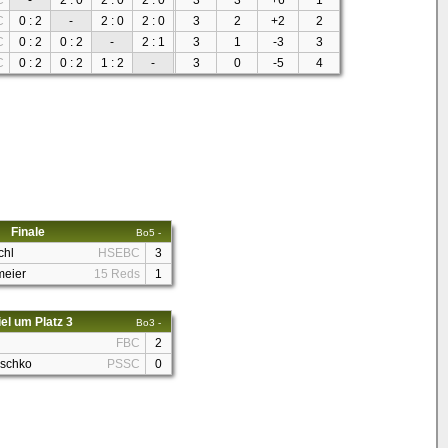
C
-
2 : 0
2 : 0
2 : 0
3
3
+6
1
C
0 : 2
-
2 : 0
2 : 0
3
2
+2
2
C
0 : 2
0 : 2
-
2 : 1
3
1
-3
3
C
0 : 2
0 : 2
1 : 2
-
3
0
-5
4
Finale
Bo5 -
chl
HSEBC
3
meier
15 Reds
1
el um Platz 3
Bo3 -
FBC
2
eschko
PSSC
0