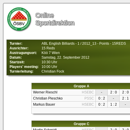
Online
Sportdirektion
Turnier:
ABL English Billiards - 1 / 2012_13 - Points - 15REDS
Ausrichter:
15 Reds
Austragungsort:
Köö 7 Wien
Datum:
Samstag, 22. September 2012
Startzeit:
10:30 Uhr
Players' meeting:
10:00 Uhr
Turnierleitung:
Christian Fock
Gruppe A
Werner Rieschl
HSEBC
-
2 : 0
2 : 0
Christian Pleschko
PSSC
0 : 2
-
2 : 1
Markus Bauer
HSEBC
0 : 2
1 : 2
-
Gruppe C