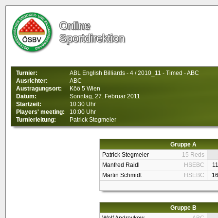
Online
Sportdirektion
Turnier:
ABL English Billiards - 4 / 2010_11 - Timed - ABC
Ausrichter:
ABC
Austragungsort:
Köö 5 Wien
Datum:
Sonntag, 27. Februar 2011
Startzeit:
10:30 Uhr
Players' meeting:
10:00 Uhr
Turnierleitung:
Patrick Stegmeier
Gruppe A
Patrick Stegmeier
15 Reds
-
Manfred Raidl
HSEBC
1
Martin Schmidt
HSEBC
1
Gruppe B