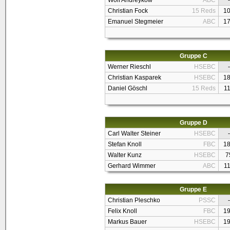
Wolf Andreykow
ABC
-
Christian Fock
15 Reds
1
Emanuel Stegmeier
ABC
1
Gruppe C
Werner Rieschl
HSEBC
-
Christian Kasparek
HSEBC
1
Daniel Göschl
15 Reds
1
Gruppe D
Carl Walter Steiner
HSEBC
-
Stefan Knoll
FBC
1
Walter Kunz
HSEBC
7
Gerhard Wimmer
ABC
1
Gruppe E
Christian Pleschko
PSSC
-
Felix Knoll
FBC
1
Markus Bauer
HSEBC
1