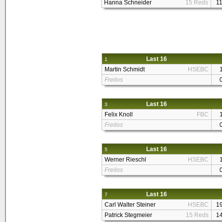
Hanna Schneider
15 Reds
1
Last 16
1
Martin Schmidt
HSEBC
Freilos
Last 16
3
Felix Knoll
FBC
Freilos
Last 16
5
Werner Rieschl
HSEBC
Freilos
Last 16
7
Carl Walter Steiner
HSEBC
1
Patrick Stegmeier
15 Reds
1